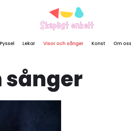
Pyssel
Lekar
Visor och sånger
Konst
Om os
h sånger