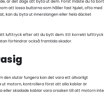
ade, är det dags att byta ut dem. Först måste du ta bort
nom att lossa bultarna som håller fast hjulet, ofta med
nat, kan du byta ut innerslangen eller hela däcket
t lufttryck efter att du bytt dem. Ett korrekt lufttryck
utan förhindrar också framtida skador.
rasig
m den slutar fungera kan det vara ett allvarligt
t motorn, kontrollera först att alla kablar är
 eller skadade kablar vara orsaken till att motorn inte