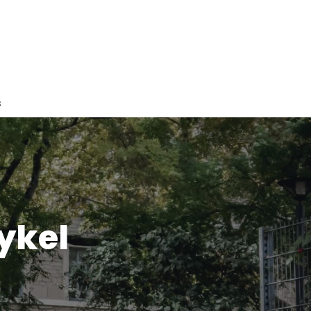
s
ykel