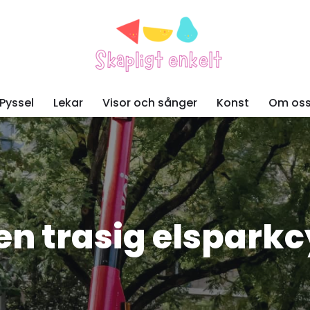
Pyssel
Lekar
Visor och sånger
Konst
Om os
en trasig elsparkc