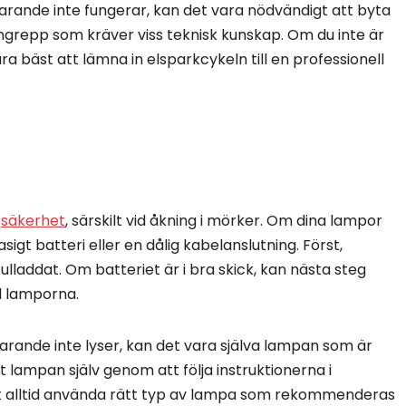
rande inte fungerar, kan det vara nödvändigt att byta
ngrepp som kräver viss teknisk kunskap. Om du inte är
a bäst att lämna in elsparkcykeln till en professionell
n
säkerhet
, särskilt vid åkning i mörker. Om dina lampor
sigt batteri eller en dålig kabelanslutning. Först,
 fulladdat. Om batteriet är i bra skick, kan nästa steg
ll lamporna.
rande inte lyser, kan det vara själva lampan som är
 lampan själv genom att följa instruktionerna i
t alltid använda rätt typ av lampa som rekommenderas