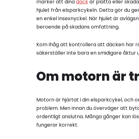
märker att dina
däck
är platta eller skad
hjulet från elsparkcykeln. Detta gör du ge
en enkel insexnyckel. När hjulet är avlägs
beroende på skadans omfattning.
Kom ihåg att kontrollera att däcken har rät
säkerställer inte bara en smidigare åktur 
Om motorn är t
Motorn är hjärtat i din elsparkcykel, och o
problem. Men innan du överväger att byta u
ordentligt anslutna. Många gånger kan lösa
fungerar korrekt.