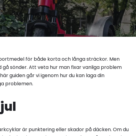
nsportmedel för både korta och långa sträckor. Men
d gå sönder. Att veta hur man fixar vanliga problem
 här guiden går vi igenom hur du kan laga din
iga problemen.
jul
rkcyklar är punktering eller skador på däcken. Om du