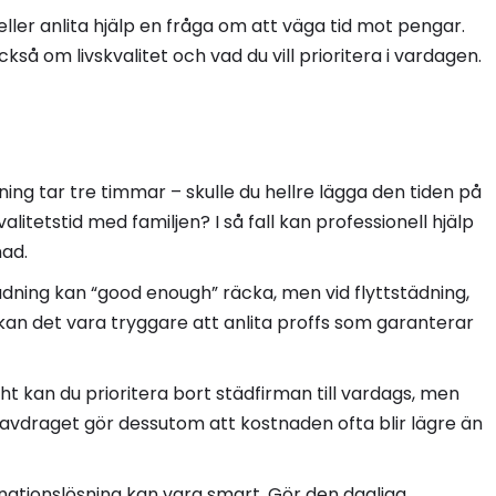
eller anlita hjälp en fråga om att väga tid mot pengar.
så om livskvalitet och vad du vill prioritera i vardagen.
ing tar tre timmar – skulle du hellre lägga den tiden på
litetstid med familjen? I så fall kan professionell hjälp
nad.
tädning kan “good enough” räcka, men vid flyttstädning,
an det vara tryggare att anlita proffs som garanterar
ht kan du prioritera bort städfirman till vardags, men
Rut-avdraget gör dessutom att kostnaden ofta blir lägre än
ationslösning kan vara smart. Gör den dagliga