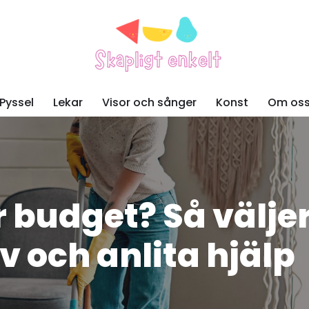
Pyssel
Lekar
Visor och sånger
Konst
Om os
er budget? Så välje
lv och anlita hjälp