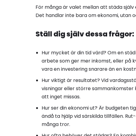
För många är valet mellan att städa själv 
Det handlar inte bara om ekonomi, utan ock
Ställ dig själv dessa frågor:
Hur mycket är din tid värd? Om en städn
arbete som ger mer inkomst, eller på kva
vara en investering snarare än en kost
Hur viktigt är resultatet? Vid vardagss
visningar eller större sammankomster k
att inget missas.
Hur ser din ekonomi ut? Är budgeten tig
ändå ta hjälp vid särskilda tillfällen. 
många tror.
Hur ofta behöver det städas? En kombin