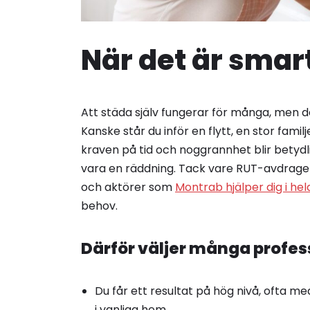
När det är smart
Att städa själv fungerar för många, men det f
Kanske står du inför en flytt, en stor fam
kraven på tid och noggrannhet blir betydli
vara en räddning. Tack vare RUT-avdraget 
och aktörer som
Montrab hjälper dig i hel
behov.
Därför väljer många profess
Du får ett resultat på hög nivå, ofta m
i vanliga hem.