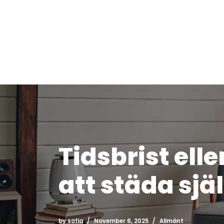
Skip
to
content
Tidsbrist ell
att städa sjä
by
sofia
November 6, 2025
Allmänt