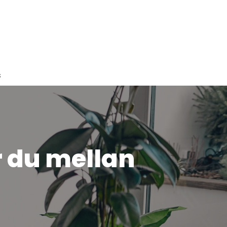
s
r du mellan