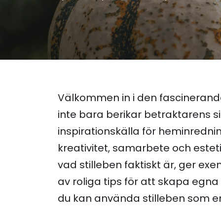
Välkommen in i den fascinerande
inte bara berikar betraktarens 
inspirationskälla för heminrednin
kreativitet, samarbete och estetis
vad stilleben faktiskt är, ger e
av roliga tips för att skapa egn
du kan använda stilleben som en 