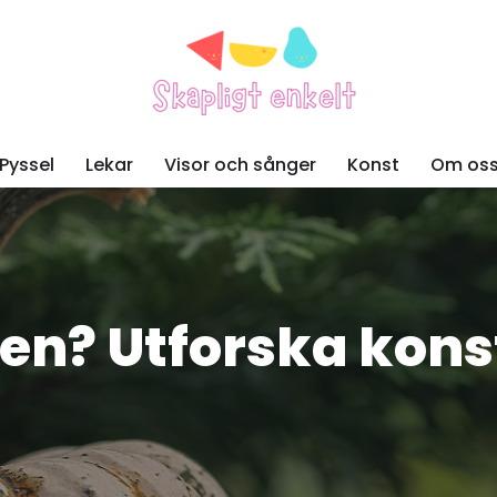
Pyssel
Lekar
Visor och sånger
Konst
Om os
eben? Utforska kon