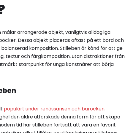
?
 målar arrangerade objekt, vanligtvis alldagliga
 böcker. Dessa objekt placeras oftast på ett bord och
balanserad komposition. Stilleben är känd för att ge
g, textur och färgkomposition, utan distraktioner från
n utmärkt startpunkt för unga konstnärer att börja
leben
lt
populärt under renässansen och barocken
.
hel den äldre utforskade denna form för att skapa
odern tid har stilleben fortsatt att vara en favorit
h djup, vilket tillåter en utforskning av stillebens