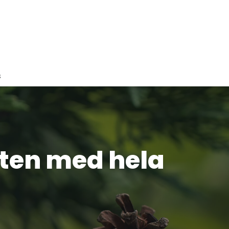
s
sten med hela