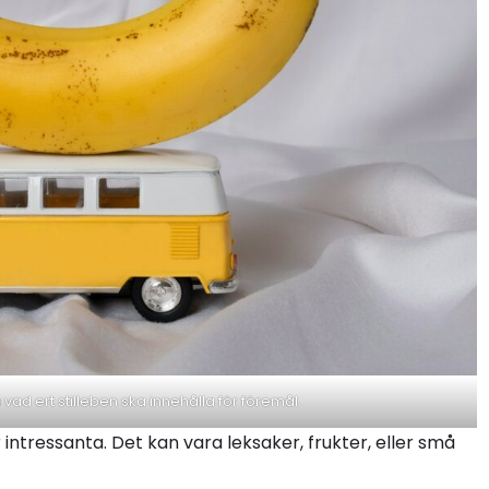
vad ert stilleben ska innehålla för föremål.
intressanta. Det kan vara leksaker, frukter, eller små