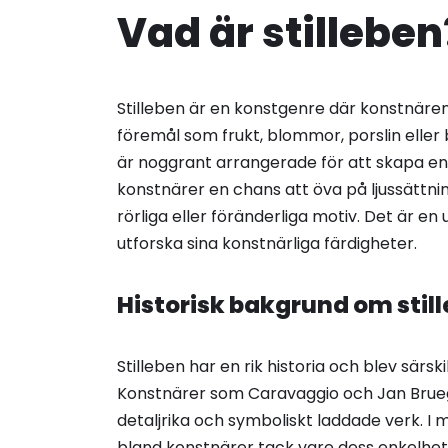
Vad är stilleben
Stilleben är en konstgenre där konstnären
föremål som frukt, blommor, porslin eller
är noggrant arrangerade för att skapa en 
konstnärer en chans att öva på ljussättnin
rörliga eller föränderliga motiv. Det är e
utforska sina konstnärliga färdigheter.
Historisk bakgrund om stil
Stilleben har en rik historia och blev särski
Konstnärer som Caravaggio och Jan Brueg
detaljrika och symboliskt laddade verk. I m
bland konstnärer tack vare dess enkelhet oc