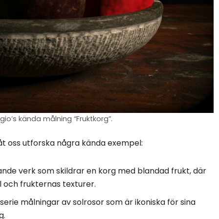
gio’s kända målning “Fruktkorg”.
, låt oss utforska några kända exempel:
ande verk som skildrar en korg med blandad frukt, där
 och frukternas texturer.
serie målningar av solrosor som är ikoniska för sina
g.