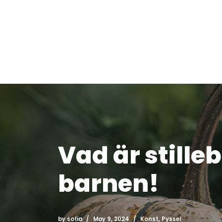
Skip
to
content
Vad är still
barnen!
by
sofia
May 9, 2024
Konst
,
Pyssel