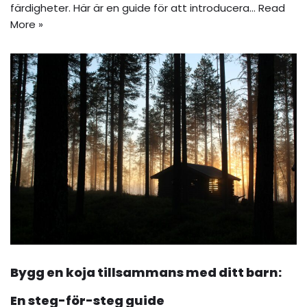
färdigheter. Här är en guide för att introducera…
Read
More »
Bygg en koja tillsammans med ditt barn:
En steg-för-steg guide